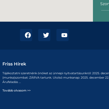
Szom
Friss Hírek
Tájékoztatni szeretnénk önöket az ünnepi nyitvatartásunkról: 2025. dece
(munka)szombat: ZÁRVA tartunk. Utolsó munkanap: 2025. december 22. 
Árufeladás ...
Tovább olvasom >>