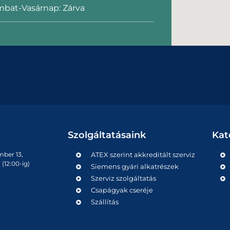
bat-Vasárnap: Zárva
Szolgáltatásaink
Kat
mber 13,
ATEX szerint akkreditált szerviz
(12:00-ig)
Siemens gyári alkatrészek
Szerviz szolgáltatás
Csapágyak cseréje
Szállítás