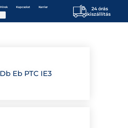
Hírek
Kapcsolat
Karrier
24 órás
kiszállítás
Db Eb PTC IE3