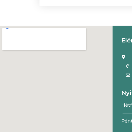
Elé
Nyi
Hétf
Pént