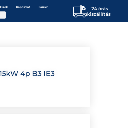
Hírek
Kapcsolat
Karrier
24 órás
kiszállítás
15kW 4p B3 IE3