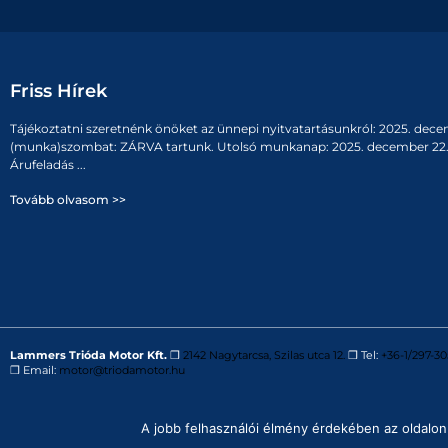
Friss Hírek
Tájékoztatni szeretnénk önöket az ünnepi nyitvatartásunkról: 2025. dece
(munka)szombat: ZÁRVA tartunk. Utolsó munkanap: 2025. december 22. 
Árufeladás ...
Tovább olvasom >>
Lammers Trióda Motor Kft.
❒
2142 Nagytarcsa, Szilas utca 12.
❒ Tel:
+36-1/297-30
❒ Email:
motor@triodamotor.hu
Powered by
Digit-Now Kft.
A jobb felhasználói élmény érdekében az oldalon 