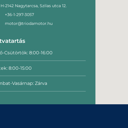
H-2142 Nagytarcsa, Szilas utca 12.
+36-1-297-3057
motor@triodamotor.hu
tvatartás
ő-Csütörtök: 8:00-16:00
ek: 8:00-15:00
bat-Vasárnap: Zárva