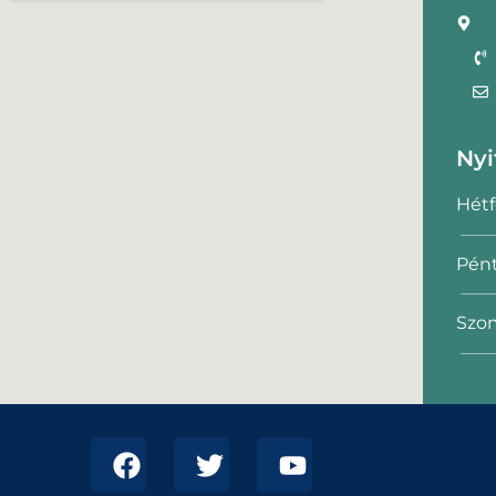
Nyi
Hétf
Pént
Szom