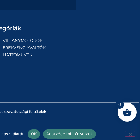
egóriák
VILLANYMOTOROK
FREKVENCIAVÁLTÓK
HAJTÓMŰVEK
0
os szavatossági feltételek
 használatát.
OK
Adatvédelmi irányelvek