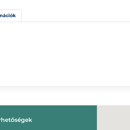
mációk
rhetőségek