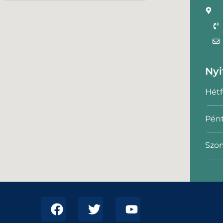
Nyi
Hétf
Pént
Szom