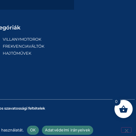
egóriák
VILLANYMOTOROK
FREKVENCIAVÁLTÓK
HAJTÓMŰVEK
0
os szavatossági feltételek
 használatát.
OK
Adatvédelmi irányelvek