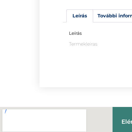
Leírás
További infor
Leírás
Termekleiras
Elé