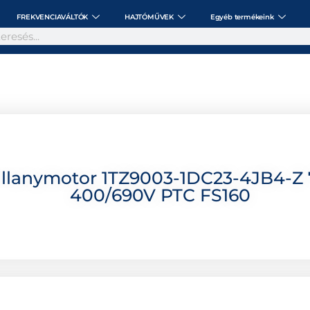
FREKVENCIAVÁLTÓK
HAJTÓMŰVEK
Egyéb termékeink
llanymotor 1TZ9003-1DC23-4JB4-Z 
400/690V PTC FS160