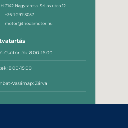
H-2142 Nagytarcsa, Szilas utca 12.
+36-1-297-3057
motor@triodamotor.hu
tvatartás
ő-Csütörtök: 8:00-16:00
ek: 8:00-15:00
bat-Vasárnap: Zárva