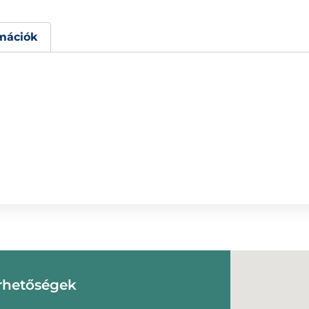
mációk
rhetőségek