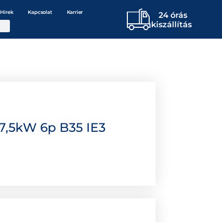
Hírek
Kapcsolat
Karrier
24 órás
kiszállítás
7,5kW 6p B35 IE3