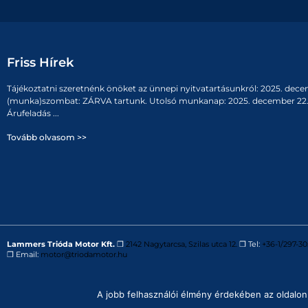
Friss Hírek
Tájékoztatni szeretnénk önöket az ünnepi nyitvatartásunkról: 2025. dece
(munka)szombat: ZÁRVA tartunk. Utolsó munkanap: 2025. december 22. 
Árufeladás ...
Tovább olvasom >>
Lammers Trióda Motor Kft.
❒
2142 Nagytarcsa, Szilas utca 12.
❒ Tel:
+36-1/297-30
❒ Email:
motor@triodamotor.hu
Powered by
Digit-Now Kft.
A jobb felhasználói élmény érdekében az oldalon 