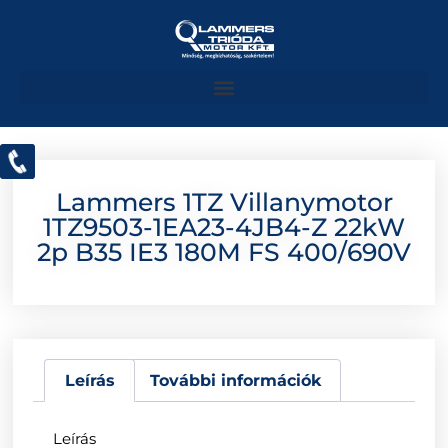
Lammers 1TZ Villanymotor
1TZ9503-1EA23-4JB4-Z 22kW
2p B35 IE3 180M FS 400/690V
Leírás
További információk
Leírás