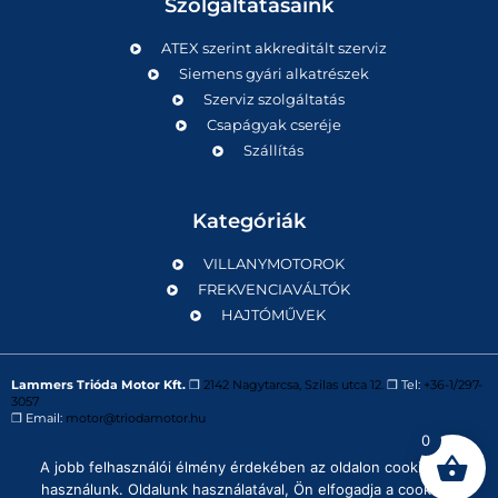
Szolgáltatásaink
ATEX szerint akkreditált szerviz
Siemens gyári alkatrészek
Szerviz szolgáltatás
Csapágyak cseréje
Szállítás
Kategóriák
VILLANYMOTOROK
FREKVENCIAVÁLTÓK
HAJTÓMŰVEK
Lammers Trióda Motor Kft.
❒
2142 Nagytarcsa, Szilas utca 12.
❒ Tel:
+36-1/297-
3057
❒ Email:
motor@triodamotor.hu
0
A jobb felhasználói élmény érdekében az oldalon cookie-kat
Powered by
Digit-Now Kft.
használunk. Oldalunk használatával, Ön elfogadja a cookie-k