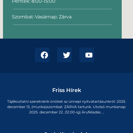
Péntek: 8:00-15:00
Szombat-Vasárnap: Zárva
Friss Hírek
Tájékoztatni szeretnénk önöket az ünnepi nyitvatartásunkról: 2025.
december 13, (munka)szombat: ZÁRVA tartunk. Utolsó munkanap:
2025. december 22. (12:00-ig) Árufeladás ...