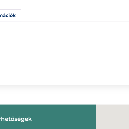
mációk
rhetőségek