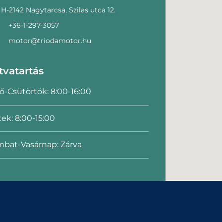
H-2142 Nagytarcsa, Szilas utca 12.
+36-1-297-3057
motor@triodamotor.hu
tvatartás
ő-Csütörtök: 8:00-16:00
ek: 8:00-15:00
bat-Vasárnap: Zárva