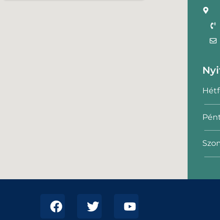
Nyi
Hétf
Pént
Szom