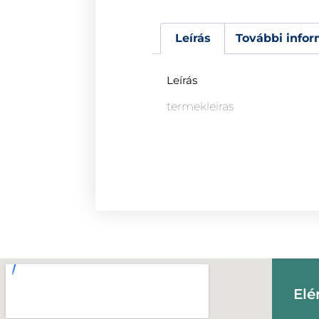
Leírás
További infor
Leírás
termekleiras
Elé