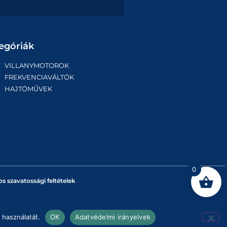
egóriák
VILLANYMOTOROK
FREKVENCIAVÁLTÓK
HAJTÓMŰVEK
0
os szavatossági feltételek
 használatát.
OK
Adatvédelmi irányelvek