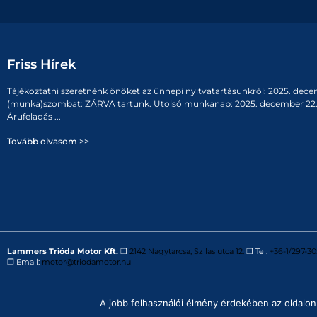
Friss Hírek
Tájékoztatni szeretnénk önöket az ünnepi nyitvatartásunkról: 2025. dece
(munka)szombat: ZÁRVA tartunk. Utolsó munkanap: 2025. december 22. 
Árufeladás ...
Tovább olvasom >>
Lammers Trióda Motor Kft.
❒
2142 Nagytarcsa, Szilas utca 12.
❒ Tel:
+36-1/297-30
❒ Email:
motor@triodamotor.hu
Powered by
Digit-Now Kft.
A jobb felhasználói élmény érdekében az oldalon 