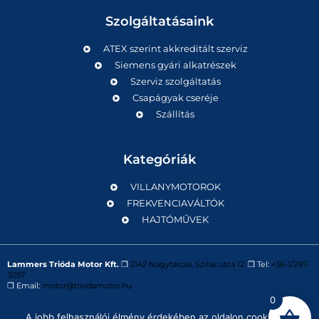
Szolgáltatásaink
ATEX szerint akkreditált szerviz
Siemens gyári alkatrészek
Szerviz szolgáltatás
Csapágyak cseréje
Szállítás
Kategóriák
VILLANYMOTOROK
FREKVENCIAVÁLTÓK
HAJTÓMŰVEK
Lammers Trióda Motor Kft.
❒
2142 Nagytarcsa, Szilas utca 12.
❒ Tel:
+36-1/297-
3057
❒ Email:
motor@triodamotor.hu
0
A jobb felhasználói élmény érdekében az oldalon cookie-kat