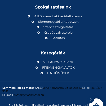
Szolgáltatásaink
ATEX szerint akkreditált szerviz
Siemens gyári alkatrészek
Szerviz szolgáltatás
Csapágyak cseréje
Szállítás
Kategóriák
VILLANYMOTOROK
FREKVENCIAVÁLTÓK
HAJTÓMŰVEK
Lammers Trióda Motor Kft.
❒
2142 Nagytarcsa, Szilas utca 12.
❒ Tel:
+36-1/297-
3057
❒ Email:
motor@triodamotor.hu
0
A jobb felhasználói élmény érdekében az oldalon cookie-kat