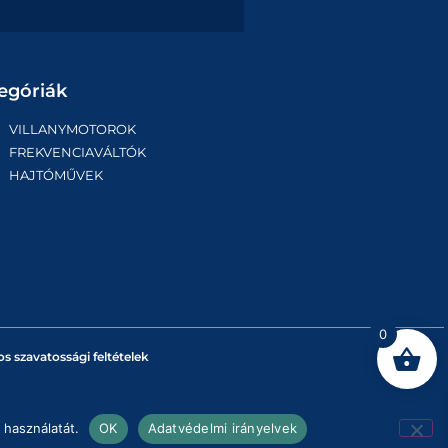
egóriák
VILLANYMOTOROK
FREKVENCIAVÁLTÓK
HAJTÓMŰVEK
0
os szavatossági feltételek
 használatát.
OK
Adatvédelmi irányelvek