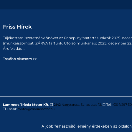
Friss Hírek
Tájékoztatni szeretnénk önöket az ünnepi nyitvatartásunkról: 2025. dece
(munka)szombat: ZÁRVA tartunk. Utolsó munkanap: 2025. december 22. 
Árufeladás ...
Tovább olvasom >>
Lammers Trióda Motor Kft.
❒
2142 Nagytarcsa, Szilas utca 12.
❒ Tel:
+36-1/297-30
❒ Email:
motor@triodamotor.hu
Powered by
Digit-Now Kft.
A jobb felhasználói élmény érdekében az oldalon 