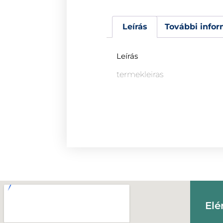
Leírás
További infor
Leírás
termekleiras
Elé