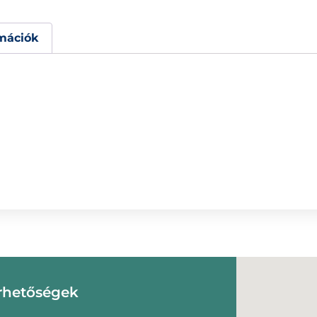
mációk
rhetőségek