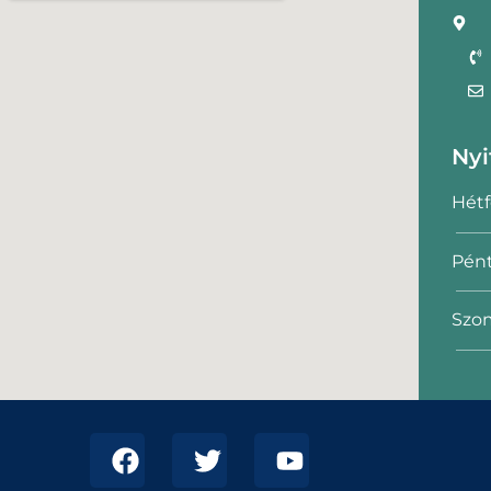
Nyi
Hétf
Pént
Szom