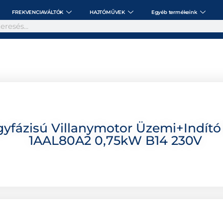
FREKVENCIAVÁLTÓK
HAJTÓMŰVEK
Egyéb termékeink
fázisú Villanymotor Üzemi+indító
1AAL80A2 0,75kW B14 230V