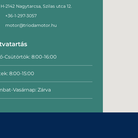
H-2142 Nagytarcsa, Szilas utca 12.
+36-1-297-3057
motor@triodamotor.hu
tvatartás
ő-Csütörtök: 8:00-16:00
ek: 8:00-15:00
bat-Vasárnap: Zárva