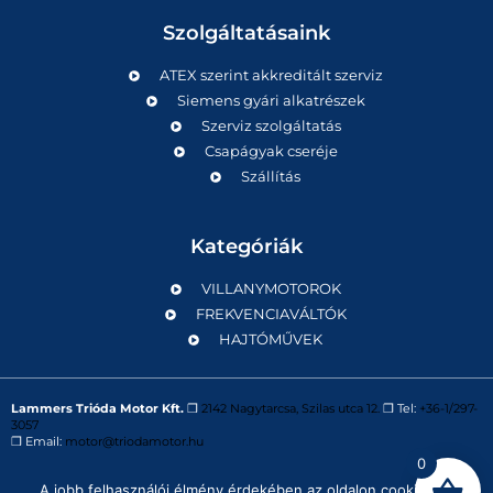
Szolgáltatásaink
ATEX szerint akkreditált szerviz
Siemens gyári alkatrészek
Szerviz szolgáltatás
Csapágyak cseréje
Szállítás
Kategóriák
VILLANYMOTOROK
FREKVENCIAVÁLTÓK
HAJTÓMŰVEK
Lammers Trióda Motor Kft.
❒
2142 Nagytarcsa, Szilas utca 12.
❒ Tel:
+36-1/297-
3057
❒ Email:
motor@triodamotor.hu
0
A jobb felhasználói élmény érdekében az oldalon cookie-kat