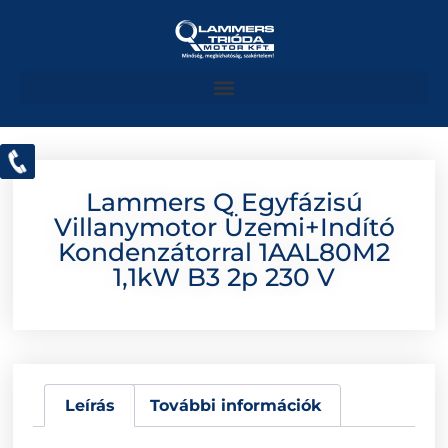
Lammers Q Egyfázisú
Villanymotor Üzemi+indító
Kondenzátorral 1AAL80M2
1,1kW B3 2p 230 V
Leírás
További információk