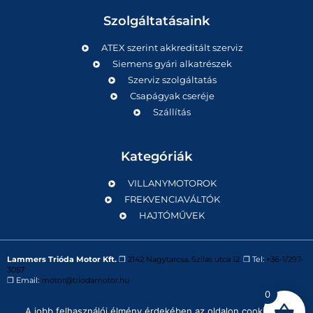
Szolgáltatásaink
ATEX szerint akkreditált szerviz
Siemens gyári alkatrészek
Szerviz szolgáltatás
Csapágyak cseréje
Szállítás
Kategóriák
VILLANYMOTOROK
FREKVENCIAVÁLTÓK
HAJTÓMŰVEK
Lammers Trióda Motor Kft.
❒
2142 Nagytarcsa, Szilas utca 12.
❒ Tel:
+36-1/297-
3057
❒ Email:
motor@triodamotor.hu
0
A jobb felhasználói élmény érdekében az oldalon cookie-kat