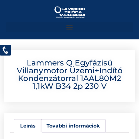
Lammers Q Egyfázisú
Villanymotor Üzemi+indító
Kondenzátorral 1AAL80M2
1,1kW B34 2p 230 V
Leírás
További információk