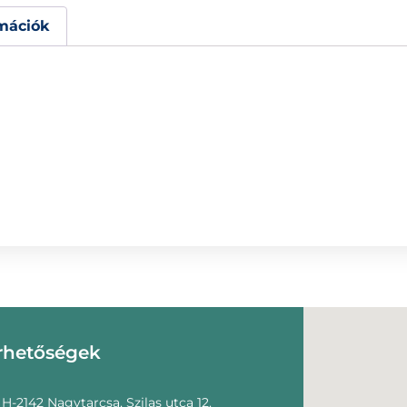
mációk
rhetőségek
H-2142 Nagytarcsa, Szilas utca 12.