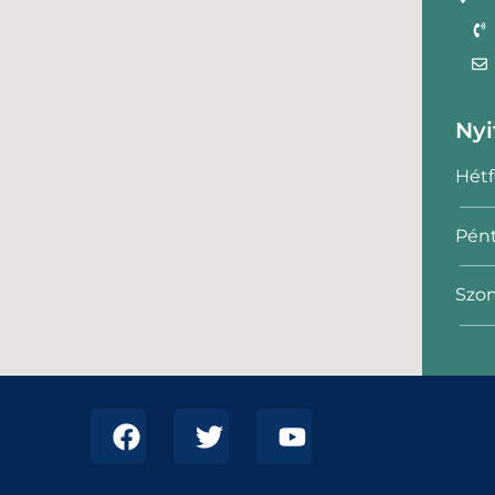
Nyi
Hétf
Pént
Szom