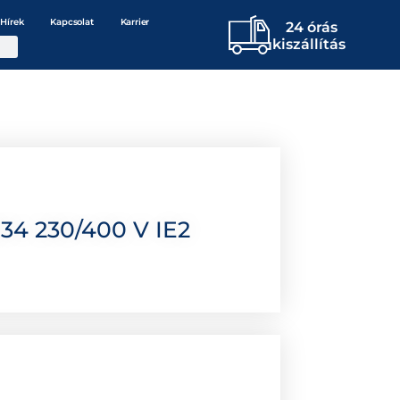
Hírek
Kapcsolat
Karrier
24 órás
kiszállítás
34 230/400 V IE2