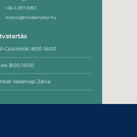
+36-1-297-3057
motor@triodamotor.hu
tvatartás
ő-Csütörtök: 8:00-16:00
ek: 8:00-15:00
bat-Vasárnap: Zárva