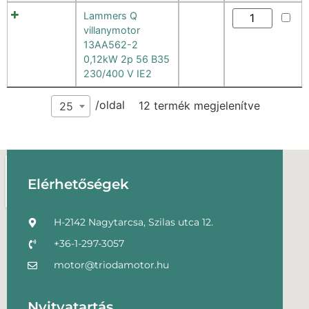
Lammers Q
villanymotor
13AA562-2
0,12kW 2p 56 B35
230/400 V IE2
/oldal
12 termék megjelenítve
25
Elérhetőségek
H-2142 Nagytarcsa, Szilas utca 12.
+36-1-297-3057
motor@triodamotor.hu
Nyitvatartás