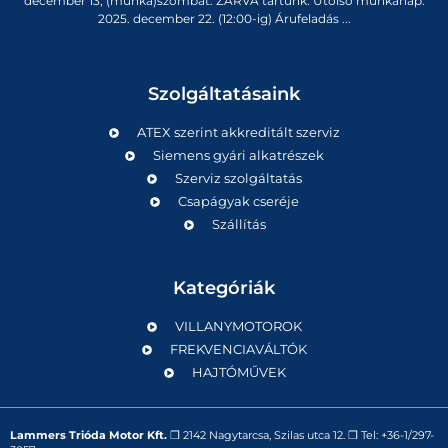
december 13, (munka)szombat: ZÁRVA tartunk. Utolsó munkanap:
2025. december 22. (12:00-ig) Árufeladás ...
Szolgáltatásaink
ATEX szerint akkreditált szerviz
Siemens gyári alkatrészek
Szerviz szolgáltatás
Csapágyak cseréje
Szállítás
Kategóriák
VILLANYMOTOROK
FREKVENCIAVÁLTÓK
HAJTÓMŰVEK
Lammers Trióda Motor Kft.
❒
2142 Nagytarcsa, Szilas utca 12.
❒ Tel:
+36-1/297-