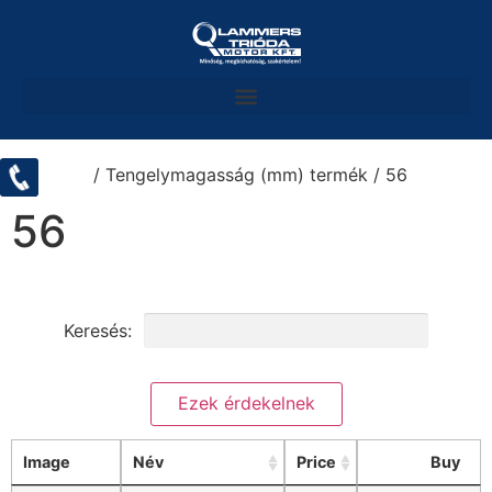
Kezdőlap
/ Tengelymagasság (mm) termék / 56
56
Keresés:
Keresési feltételek törlése
Image
Név
Price
Buy