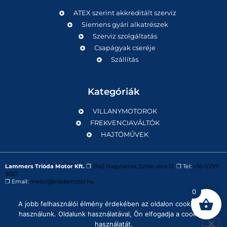
ATEX szerint akkreditált szerviz
Siemens gyári alkatrészek
Szerviz szolgáltatás
Csapágyak cseréje
Szállítás
Kategóriák
VILLANYMOTOROK
FREKVENCIAVÁLTÓK
HAJTÓMŰVEK
Lammers Trióda Motor Kft.
❒
2142 Nagytarcsa, Szilas utca 12.
❒ Tel:
+36-1/297-
3057
❒ Email:
motor@triodamotor.hu
0
A jobb felhasználói élmény érdekében az oldalon cookie-kat
Powered by
Digit-Now Kft.
használunk. Oldalunk használatával, Ön elfogadja a cookie-k
használatát.
Impresszum
Adatvédelmi tájékoztató