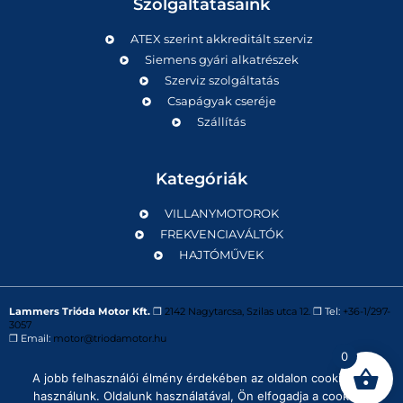
Szolgáltatásaink
ATEX szerint akkreditált szerviz
Siemens gyári alkatrészek
Szerviz szolgáltatás
Csapágyak cseréje
Szállítás
Kategóriák
VILLANYMOTOROK
FREKVENCIAVÁLTÓK
HAJTÓMŰVEK
Lammers Trióda Motor Kft.
❒
2142 Nagytarcsa, Szilas utca 12.
❒ Tel:
+36-1/297-
3057
❒ Email:
motor@triodamotor.hu
0
A jobb felhasználói élmény érdekében az oldalon cookie-kat
Powered by
Digit-Now Kft.
használunk. Oldalunk használatával, Ön elfogadja a cookie-k