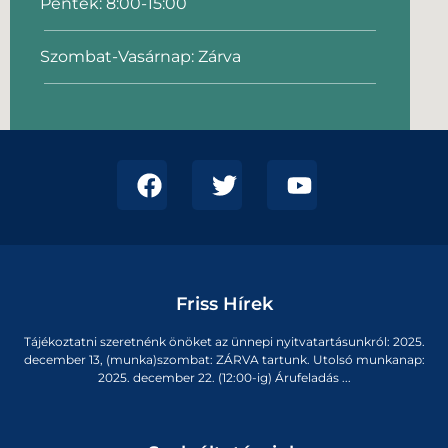
Péntek: 8:00-15:00
Szombat-Vasárnap: Zárva
Friss Hírek
Tájékoztatni szeretnénk önöket az ünnepi nyitvatartásunkról: 2025.
december 13, (munka)szombat: ZÁRVA tartunk. Utolsó munkanap:
2025. december 22. (12:00-ig) Árufeladás ...