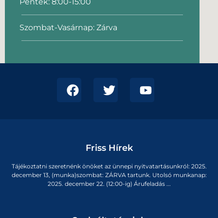
Péntek: 8:00-15:00
Szombat-Vasárnap: Zárva
Friss Hírek
Tájékoztatni szeretnénk önöket az ünnepi nyitvatartásunkról: 2025.
december 13, (munka)szombat: ZÁRVA tartunk. Utolsó munkanap:
2025. december 22. (12:00-ig) Árufeladás ...