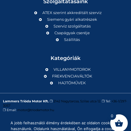
Szolgáltatásaink
ATEX szerint akkreditált szerviz
Siemens gyári alkatrészek
Szerviz szolgáltatás
Csapágyak cseréje
Szállítás
Kategóriák
VILLANYMOTOROK
FREKVENCIAVÁLTÓK
HAJTÓMŰVEK
Lammers Trióda Motor Kft.
❒
2142 Nagytarcsa, Szilas utca 12.
❒ Tel:
+36-1/297-
3057
❒ Email:
motor@triodamotor.hu
0
A jobb felhasználói élmény érdekében az oldalon cookie-kat
Powered by
Digit-Now Kft.
használunk. Oldalunk használatával, Ön elfogadja a cookie-k