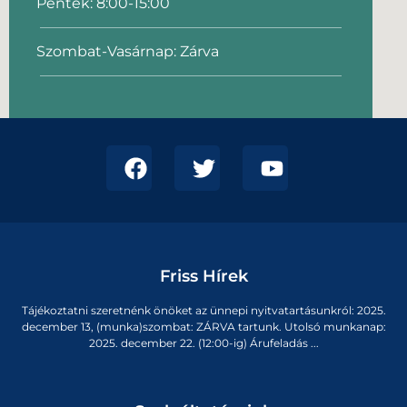
Péntek: 8:00-15:00
Szombat-Vasárnap: Zárva
Friss Hírek
Tájékoztatni szeretnénk önöket az ünnepi nyitvatartásunkról: 2025.
december 13, (munka)szombat: ZÁRVA tartunk. Utolsó munkanap:
2025. december 22. (12:00-ig) Árufeladás ...