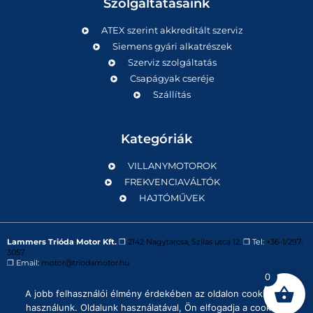
Szolgáltatásaink
ATEX szerint akkreditált szerviz
Siemens gyári alkatrészek
Szerviz szolgáltatás
Csapágyak cseréje
Szállítás
Kategóriák
VILLANYMOTOROK
FREKVENCIAVÁLTÓK
HAJTÓMŰVEK
Lammers Trióda Motor Kft.
❒
2142 Nagytarcsa, Szilas utca 12.
❒ Tel:
+36-1/297-
3057
❒ Email:
motor@triodamotor.hu
0
A jobb felhasználói élmény érdekében az oldalon cookie-kat
Powered by
Digit-Now Kft.
használunk. Oldalunk használatával, Ön elfogadja a cookie-k