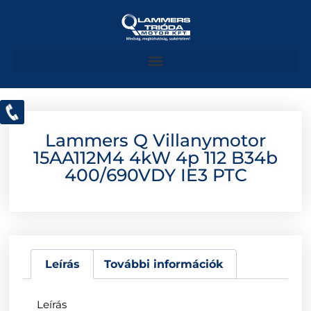
Lammers Q Villanymotor
15AA112M4 4kW 4p 112 B34b
400/690VDY IE3 PTC
Leírás
További információk
Leírás