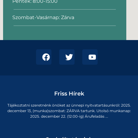
Péntek: 8:00-15:00
Szombat-Vasárnap: Zárva
Friss Hírek
Tájékoztatni szeretnénk önöket az ünnepi nyitvatartásunkról: 2025.
december 13, (munka)szombat: ZÁRVA tartunk. Utolsó munkanap:
2025. december 22. (12:00-ig) Árufeladás ...