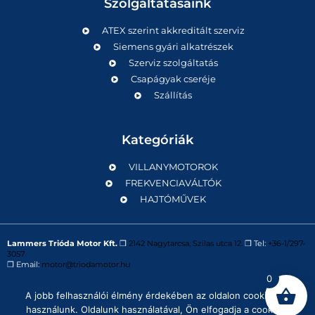
Szolgáltatásaink
ATEX szerint akkreditált szerviz
Siemens gyári alkatrészek
Szerviz szolgáltatás
Csapágyak cseréje
Szállítás
Kategóriák
VILLANYMOTOROK
FREKVENCIAVÁLTÓK
HAJTÓMŰVEK
Lammers Trióda Motor Kft.
❒
2142 Nagytarcsa, Szilas utca 12.
❒ Tel:
+36-1/297-
3057
❒ Email:
motor@triodamotor.hu
0
A jobb felhasználói élmény érdekében az oldalon cookie-kat
Powered by
Digit-Now Kft.
használunk. Oldalunk használatával, Ön elfogadja a cookie-k