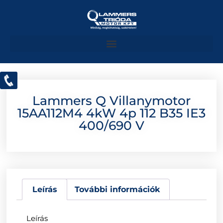
Lammers Q Villanymotor
15AA112M4 4kW 4p 112 B35 IE3
400/690 V
Leírás
További információk
Leírás