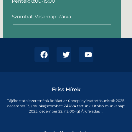
Péntek: 8:00-15:00
Szombat-Vasárnap: Zárva
Friss Hírek
Tájékoztatni szeretnénk önöket az ünnepi nyitvatartásunkról: 2025.
december 13, (munka)szombat: ZÁRVA tartunk. Utolsó munkanap:
2025. december 22. (12:00-ig) Árufeladás ...