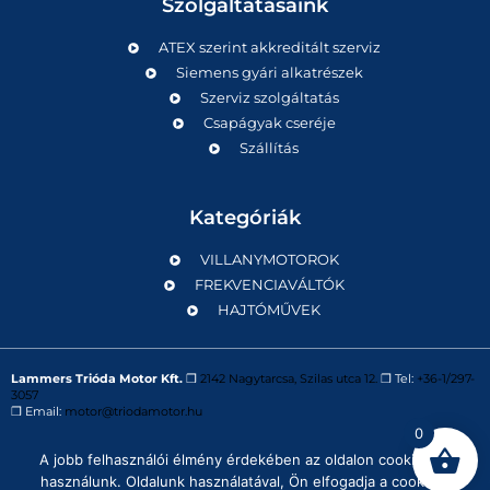
Szolgáltatásaink
ATEX szerint akkreditált szerviz
Siemens gyári alkatrészek
Szerviz szolgáltatás
Csapágyak cseréje
Szállítás
Kategóriák
VILLANYMOTOROK
FREKVENCIAVÁLTÓK
HAJTÓMŰVEK
Lammers Trióda Motor Kft.
❒
2142 Nagytarcsa, Szilas utca 12.
❒ Tel:
+36-1/297-
3057
❒ Email:
motor@triodamotor.hu
0
A jobb felhasználói élmény érdekében az oldalon cookie-kat
Powered by
Digit-Now Kft.
használunk. Oldalunk használatával, Ön elfogadja a cookie-k