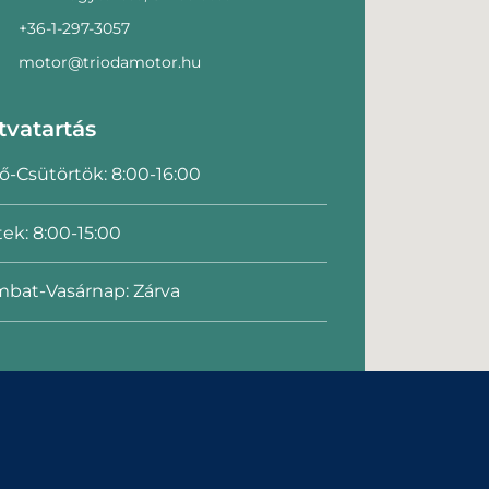
+36-1-297-3057
motor@triodamotor.hu
tvatartás
ő-Csütörtök: 8:00-16:00
ek: 8:00-15:00
bat-Vasárnap: Zárva