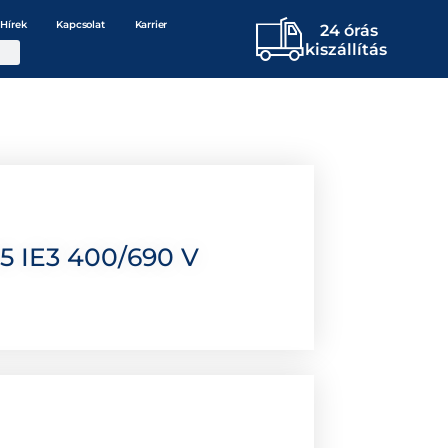
Hírek
Kapcsolat
Karrier
24 órás
kiszállítás
5 IE3 400/690 V