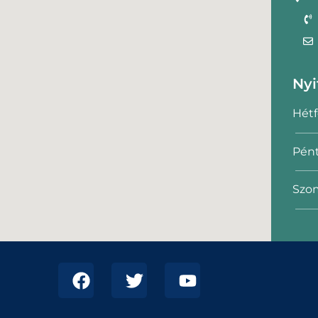
Nyi
Hétf
Pént
Szom