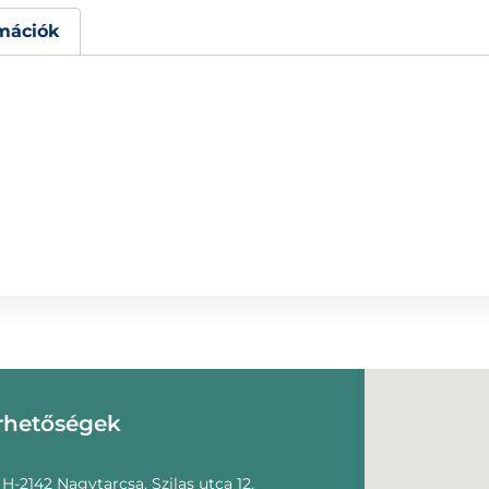
mációk
rhetőségek
H-2142 Nagytarcsa, Szilas utca 12.