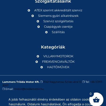
Szolgáltatásaink
ATEX szerint akkreditált szerviz
Siemens gyári alkatrészek
Szerviz szolgáltatás
Csapágyak cseréje
Szállítás
Kategóriák
VILLANYMOTOROK
FREKVENCIAVÁLTÓK
HAJTÓMŰVEK
Lammers Trióda Motor Kft.
❒
2142 Nagytarcsa, Szilas utca 12.
❒ Tel:
+36-1/297-
3057
❒ Email:
motor@triodamotor.hu
0
A jobb felhasználói élmény érdekében az oldalon cookie-kat
Powered by
Digit-Now Kft.
használunk. Oldalunk használatával, Ön elfogadja a cookie-k