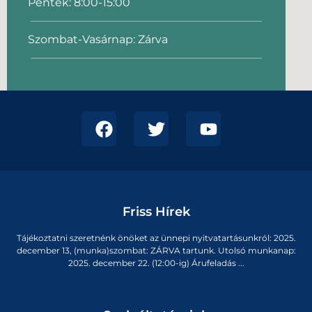
Péntek: 8:00-15:00
Szombat-Vasárnap: Zárva
Friss Hírek
Tájékoztatni szeretnénk önöket az ünnepi nyitvatartásunkról: 2025.
december 13, (munka)szombat: ZÁRVA tartunk. Utolsó munkanap:
2025. december 22. (12:00-ig) Árufeladás ...