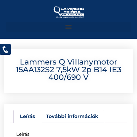
Lammers Q Villanymotor
15AA132S2 7,5kW 2p B14 IE3
400/690 V
Leírás
További információk
Leírás