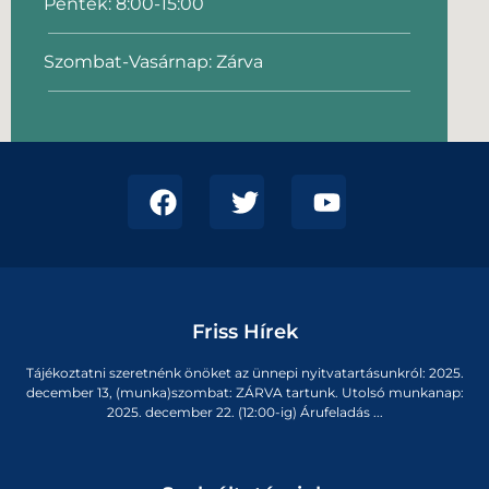
Péntek: 8:00-15:00
Szombat-Vasárnap: Zárva
Friss Hírek
Tájékoztatni szeretnénk önöket az ünnepi nyitvatartásunkról: 2025.
december 13, (munka)szombat: ZÁRVA tartunk. Utolsó munkanap:
2025. december 22. (12:00-ig) Árufeladás ...