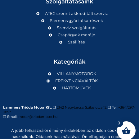
Szolgáltatásaink
ATEX szerint akkreditált szerviz
Siemens gyári alkatrészek
Szerviz szolgáltatás
Csapágyak cseréje
Szállítás
Kategóriák
VILLANYMOTOROK
FREKVENCIAVÁLTÓK
HAJTÓMŰVEK
Lammers Trióda Motor Kft.
❒
2142 Nagytarcsa, Szilas utca 12.
❒ Tel:
+36-1/297-
3057
❒ Email:
motor@triodamotor.hu
0
A jobb felhasználói élmény érdekében az oldalon cookie-kat
Powered by
Digit-Now Kft.
használunk. Oldalunk használatával, Ön elfogadja a cookie-k