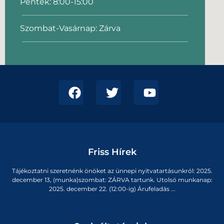
Péntek: 8:00-15:00
Szombat-Vasárnap: Zárva
Friss Hírek
Tájékoztatni szeretnénk önöket az ünnepi nyitvatartásunkról: 2025.
december 13, (munka)szombat: ZÁRVA tartunk. Utolsó munkanap:
2025. december 22. (12:00-ig) Árufeladás ...