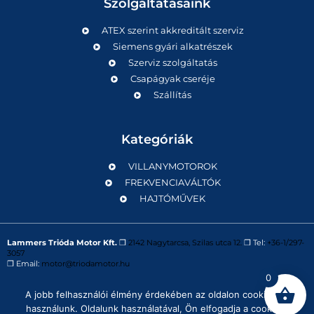
Szolgáltatásaink
ATEX szerint akkreditált szerviz
Siemens gyári alkatrészek
Szerviz szolgáltatás
Csapágyak cseréje
Szállítás
Kategóriák
VILLANYMOTOROK
FREKVENCIAVÁLTÓK
HAJTÓMŰVEK
Lammers Trióda Motor Kft.
❒
2142 Nagytarcsa, Szilas utca 12.
❒ Tel:
+36-1/297-
3057
❒ Email:
motor@triodamotor.hu
0
A jobb felhasználói élmény érdekében az oldalon cookie-kat
Powered by
Digit-Now Kft.
használunk. Oldalunk használatával, Ön elfogadja a cookie-k