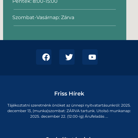
Péntek: 8:00-15:00
Szombat-Vasárnap: Zárva
Friss Hírek
Tájékoztatni szeretnénk önöket az ünnepi nyitvatartásunkról: 2025.
december 13, (munka)szombat: ZÁRVA tartunk. Utolsó munkanap:
2025. december 22. (12:00-ig) Árufeladás ...