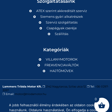
Szolgáltatásaink
ATEX szerint akkreditált szerviz
Siemens gyári alkatrészek
Szerviz szolgáltatás
Csapágyak cseréje
Szállítás
Kategóriák
VILLANYMOTOROK
FREKVENCIAVÁLTÓK
HAJTÓMŰVEK
Lammers Trióda Motor Kft.
❒
2142 Nagytarcsa, Szilas utca 12.
❒ Tel:
+36-1/297-
3057
❒ Email:
motor@triodamotor.hu
0
A jobb felhasználói élmény érdekében az oldalon cookie-kat
Powered by
Digit-Now Kft.
használunk. Oldalunk használatával, Ön elfogadja a cookie-k