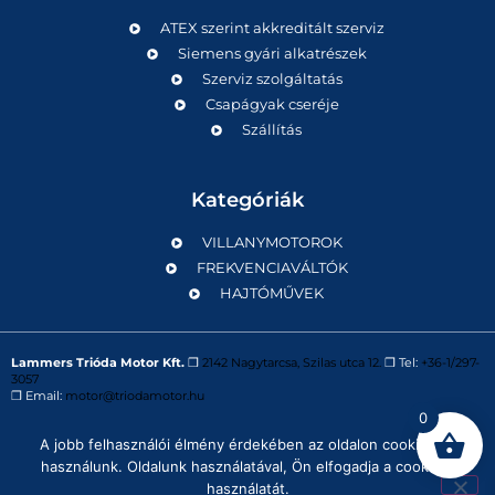
ATEX szerint akkreditált szerviz
Siemens gyári alkatrészek
Szerviz szolgáltatás
Csapágyak cseréje
Szállítás
Kategóriák
VILLANYMOTOROK
FREKVENCIAVÁLTÓK
HAJTÓMŰVEK
Lammers Trióda Motor Kft.
❒
2142 Nagytarcsa, Szilas utca 12.
❒ Tel:
+36-1/297-
3057
❒ Email:
motor@triodamotor.hu
0
A jobb felhasználói élmény érdekében az oldalon cookie-kat
Powered by
Digit-Now Kft.
használunk. Oldalunk használatával, Ön elfogadja a cookie-k
használatát.
Impresszum
Adatvédelmi tájékoztató