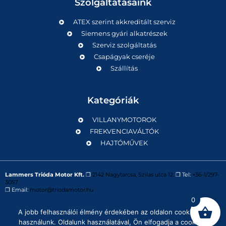
Szolgáltatásaink
ATEX szerint akkreditált szerviz
Siemens gyári alkatrészek
Szerviz szolgáltatás
Csapágyak cseréje
Szállítás
Kategóriák
VILLANYMOTOROK
FREKVENCIAVÁLTÓK
HAJTÓMŰVEK
Lammers Trióda Motor Kft.
❒
2142 Nagytarcsa, Szilas utca 12.
❒ Tel:
+36-1/297-
3057
❒ Email:
motor@triodamotor.hu
0
A jobb felhasználói élmény érdekében az oldalon cookie-kat
Powered by
Digit-Now Kft.
használunk. Oldalunk használatával, Ön elfogadja a cookie-k