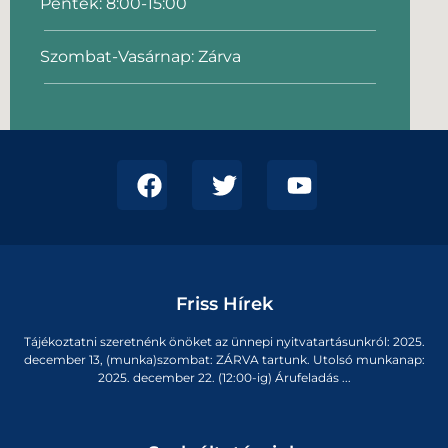
Péntek: 8:00-15:00
Szombat-Vasárnap: Zárva
Friss Hírek
Tájékoztatni szeretnénk önöket az ünnepi nyitvatartásunkról: 2025.
december 13, (munka)szombat: ZÁRVA tartunk. Utolsó munkanap:
2025. december 22. (12:00-ig) Árufeladás ...