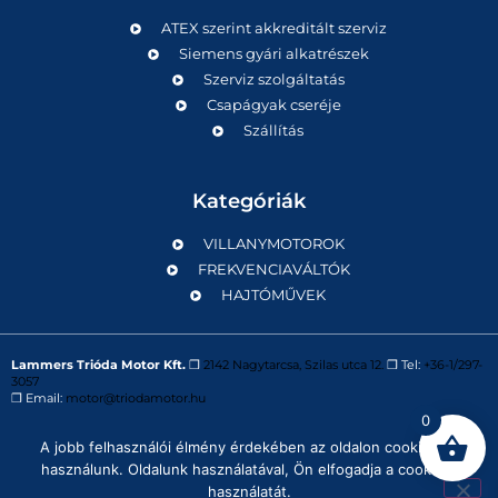
ATEX szerint akkreditált szerviz
Siemens gyári alkatrészek
Szerviz szolgáltatás
Csapágyak cseréje
Szállítás
Kategóriák
VILLANYMOTOROK
FREKVENCIAVÁLTÓK
HAJTÓMŰVEK
Lammers Trióda Motor Kft.
❒
2142 Nagytarcsa, Szilas utca 12.
❒ Tel:
+36-1/297-
3057
❒ Email:
motor@triodamotor.hu
0
A jobb felhasználói élmény érdekében az oldalon cookie-kat
Powered by
Digit-Now Kft.
használunk. Oldalunk használatával, Ön elfogadja a cookie-k
használatát.
Impresszum
Adatvédelmi tájékoztató