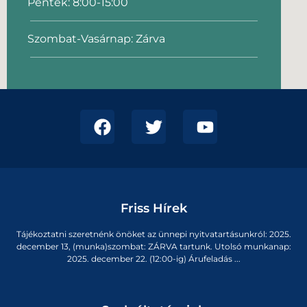
Péntek: 8:00-15:00
Szombat-Vasárnap: Zárva
Friss Hírek
Tájékoztatni szeretnénk önöket az ünnepi nyitvatartásunkról: 2025.
december 13, (munka)szombat: ZÁRVA tartunk. Utolsó munkanap:
2025. december 22. (12:00-ig) Árufeladás ...