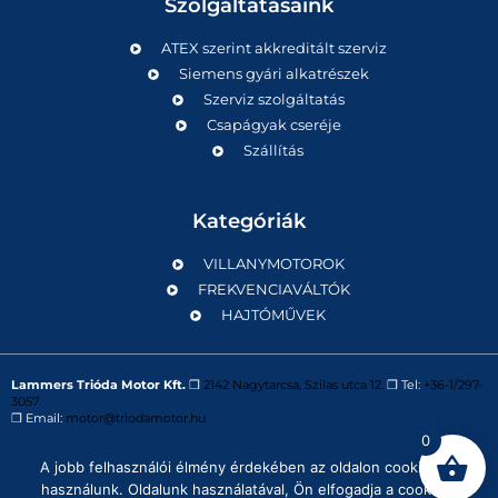
Szolgáltatásaink
ATEX szerint akkreditált szerviz
Siemens gyári alkatrészek
Szerviz szolgáltatás
Csapágyak cseréje
Szállítás
Kategóriák
VILLANYMOTOROK
FREKVENCIAVÁLTÓK
HAJTÓMŰVEK
Lammers Trióda Motor Kft.
❒
2142 Nagytarcsa, Szilas utca 12.
❒ Tel:
+36-1/297-
3057
❒ Email:
motor@triodamotor.hu
0
A jobb felhasználói élmény érdekében az oldalon cookie-kat
Powered by
Digit-Now Kft.
használunk. Oldalunk használatával, Ön elfogadja a cookie-k