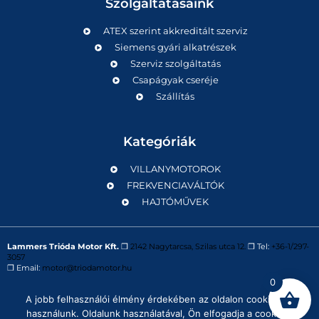
Szolgáltatásaink
ATEX szerint akkreditált szerviz
Siemens gyári alkatrészek
Szerviz szolgáltatás
Csapágyak cseréje
Szállítás
Kategóriák
VILLANYMOTOROK
FREKVENCIAVÁLTÓK
HAJTÓMŰVEK
Lammers Trióda Motor Kft.
❒
2142 Nagytarcsa, Szilas utca 12.
❒ Tel:
+36-1/297-
3057
❒ Email:
motor@triodamotor.hu
0
A jobb felhasználói élmény érdekében az oldalon cookie-kat
Powered by
Digit-Now Kft.
használunk. Oldalunk használatával, Ön elfogadja a cookie-k