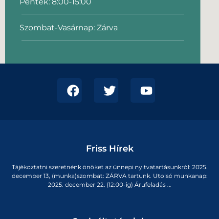
Péntek: 8:00-15:00
Szombat-Vasárnap: Zárva
Friss Hírek
Tájékoztatni szeretnénk önöket az ünnepi nyitvatartásunkról: 2025.
december 13, (munka)szombat: ZÁRVA tartunk. Utolsó munkanap:
2025. december 22. (12:00-ig) Árufeladás ...