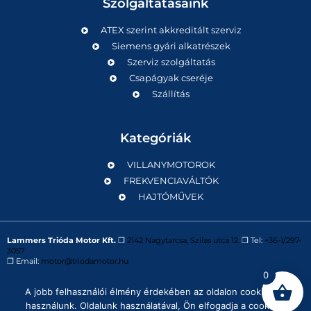
Szolgáltatásaink
ATEX szerint akkreditált szerviz
Siemens gyári alkatrészek
Szerviz szolgáltatás
Csapágyak cseréje
Szállítás
Kategóriák
VILLANYMOTOROK
FREKVENCIAVÁLTÓK
HAJTÓMŰVEK
Lammers Trióda Motor Kft.
❒
2142 Nagytarcsa, Szilas utca 12.
❒ Tel:
+36-1/297-
3057
❒ Email:
motor@triodamotor.hu
0
A jobb felhasználói élmény érdekében az oldalon cookie-kat
Powered by
Digit-Now Kft.
használunk. Oldalunk használatával, Ön elfogadja a cookie-k