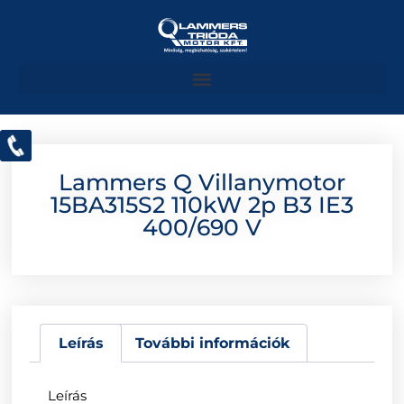
Lammers Q Villanymotor
15BA315S2 110kW 2p B3 IE3
400/690 V
Leírás
További információk
Leírás