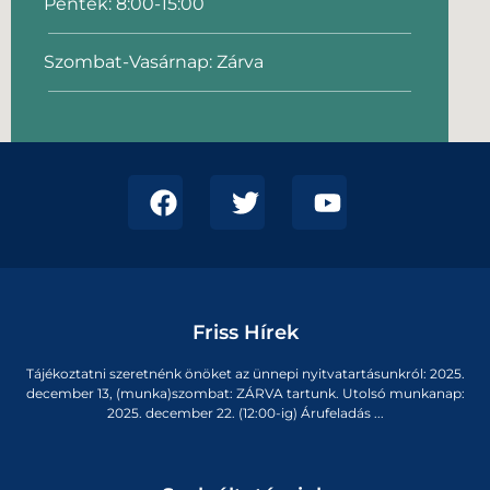
Péntek: 8:00-15:00
Szombat-Vasárnap: Zárva
Friss Hírek
Tájékoztatni szeretnénk önöket az ünnepi nyitvatartásunkról: 2025.
december 13, (munka)szombat: ZÁRVA tartunk. Utolsó munkanap:
2025. december 22. (12:00-ig) Árufeladás ...