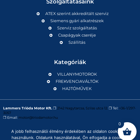
Szolgáltatásaink
ATEX szerint akkreditált szerviz
Siemens gyári alkatrészek
Szerviz szolgáltatás
Csapágyak cseréje
Szállítás
Kategóriák
VILLANYMOTOROK
FREKVENCIAVÁLTÓK
HAJTÓMŰVEK
Lammers Trióda Motor Kft.
❒
2142 Nagytarcsa, Szilas utca 12.
❒ Tel:
+36-1/297-
3057
❒ Email:
motor@triodamotor.hu
0
A jobb felhasználói élmény érdekében az oldalon cookie-kat
Powered by
Digit-Now Kft.
használunk. Oldalunk használatával, Ön elfogadja a cookie-k