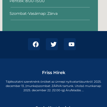
Péntek: 8:00-15:00
Szombat-Vasárnap: Zárva
Friss Hírek
Tájékoztatni szeretnénk önöket az ünnepi nyitvatartásunkról: 2025.
december 13, (munka)szombat: ZÁRVA tartunk. Utolsó munkanap:
2025. december 22. (12:00-ig) Árufeladás ...