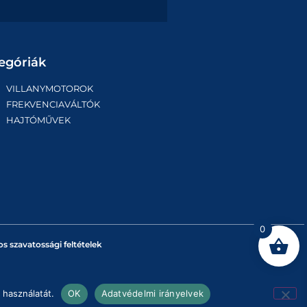
egóriák
VILLANYMOTOROK
FREKVENCIAVÁLTÓK
HAJTÓMŰVEK
0
os szavatossági feltételek
 használatát.
OK
Adatvédelmi irányelvek