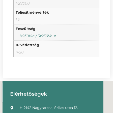
NZ2000
Teljesítményérték
1.5
Feszültség
1x230Vin / 3x230Vout
IP védettség
IP20
Elérhetőségek
H-2142 Nagytarcsa, Szilas utca 12.