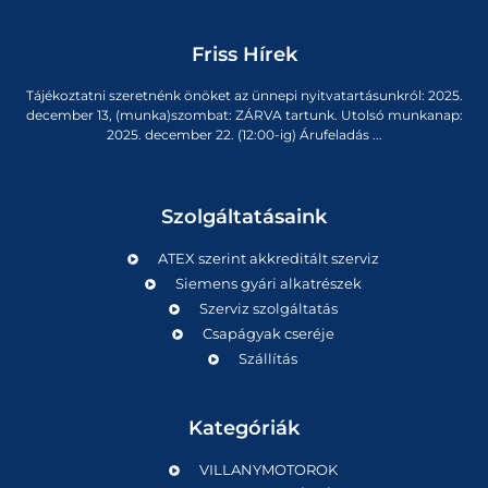
Friss Hírek
Tájékoztatni szeretnénk önöket az ünnepi nyitvatartásunkról: 2025.
december 13, (munka)szombat: ZÁRVA tartunk. Utolsó munkanap:
2025. december 22. (12:00-ig) Árufeladás ...
Szolgáltatásaink
ATEX szerint akkreditált szerviz
Siemens gyári alkatrészek
Szerviz szolgáltatás
Csapágyak cseréje
Szállítás
Kategóriák
VILLANYMOTOROK