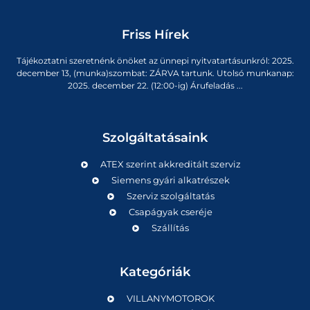
Friss Hírek
Tájékoztatni szeretnénk önöket az ünnepi nyitvatartásunkról: 2025.
december 13, (munka)szombat: ZÁRVA tartunk. Utolsó munkanap:
2025. december 22. (12:00-ig) Árufeladás ...
Szolgáltatásaink
ATEX szerint akkreditált szerviz
Siemens gyári alkatrészek
Szerviz szolgáltatás
Csapágyak cseréje
Szállítás
Kategóriák
VILLANYMOTOROK