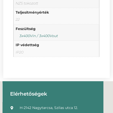
NZS tokozott
Teljesítményérték
22
Feszültség
3x400Vin / 3x400Vout
IP védettség
IP20
Elérhetőségek
H-2142 Nagytarcsa, Szilas utca 12.