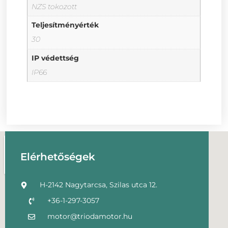
NZS tokozott
Teljesítményérték
30
IP védettség
IP66
Elérhetőségek
H-2142 Nagytarcsa, Szilas utca 12.
+36-1-297-3057
motor@triodamotor.hu