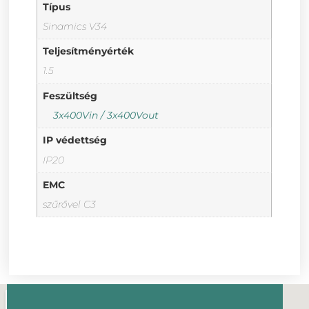
Típus
Sinamics V34
Teljesítményérték
1.5
Feszültség
3x400Vin / 3x400Vout
IP védettség
IP20
EMC
szűrővel C3