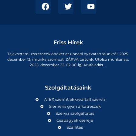
Friss Hírek
Tájékoztatni szeretnénk önöket az ünnepi nyitvatartásunkról: 2025.
december 13, (munka)szombat: ZÁRVA tartunk. Utolsó munkanap:
2025. december 22. (12:00-ig) Árufeladás ...
Szolgáltatásaink
ATEX szerint akkreditált szerviz
Siemens gyári alkatrészek
Szerviz szolgáltatás
Csapágyak cseréje
Szállítás