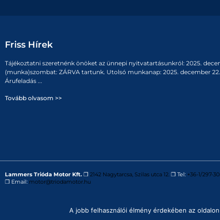
Friss Hírek
Tájékoztatni szeretnénk önöket az ünnepi nyitvatartásunkról: 2025. dece
(munka)szombat: ZÁRVA tartunk. Utolsó munkanap: 2025. december 22. 
Árufeladás ...
Tovább olvasom >>
Lammers Trióda Motor Kft.
❒
2142 Nagytarcsa, Szilas utca 12.
❒ Tel:
+36-1/297-30
❒ Email:
motor@triodamotor.hu
Powered by
Digit-Now Kft.
A jobb felhasználói élmény érdekében az oldalon 