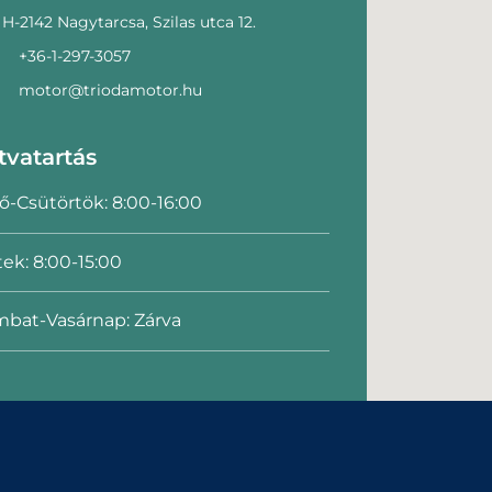
H-2142 Nagytarcsa, Szilas utca 12.
+36-1-297-3057
motor@triodamotor.hu
tvatartás
ő-Csütörtök: 8:00-16:00
ek: 8:00-15:00
bat-Vasárnap: Zárva