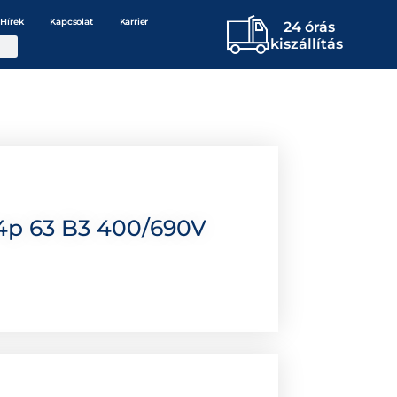
Hírek
Kapcsolat
Karrier
24 órás
kiszállítás
4p 63 B3 400/690V