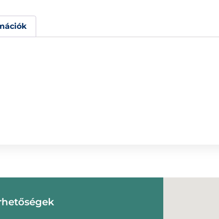
mációk
rhetőségek