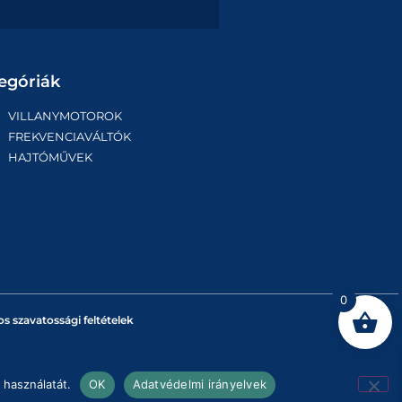
egóriák
VILLANYMOTOROK
FREKVENCIAVÁLTÓK
HAJTÓMŰVEK
0
os szavatossági feltételek
 használatát.
OK
Adatvédelmi irányelvek