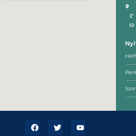
Nyi
Hétf
Pént
Szom