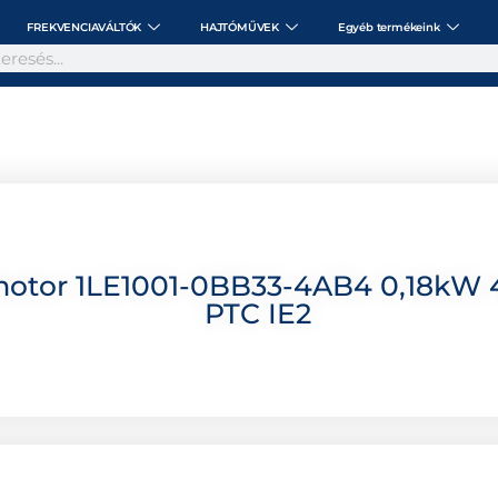
FREKVENCIAVÁLTÓK
HAJTÓMŰVEK
Egyéb termékeink
motor 1LE1001-0BB33-4AB4 0,18kW 
PTC IE2