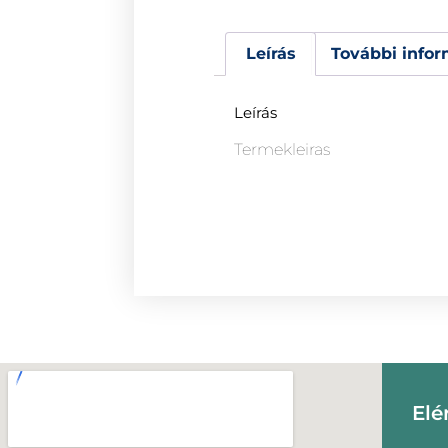
Leírás
További infor
Leírás
Termekleiras
Elé