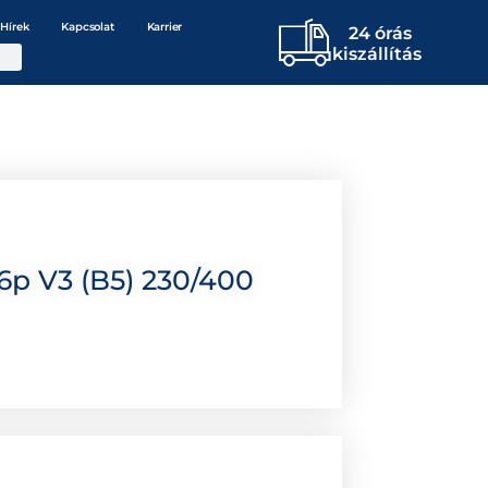
Hírek
Kapcsolat
Karrier
24 órás
kiszállítás
p V3 (B5) 230/400