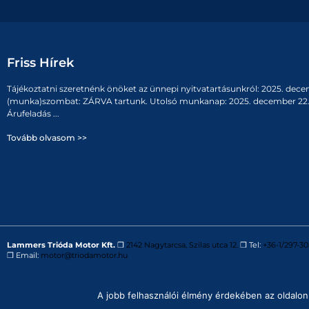
Friss Hírek
Tájékoztatni szeretnénk önöket az ünnepi nyitvatartásunkról: 2025. dece
(munka)szombat: ZÁRVA tartunk. Utolsó munkanap: 2025. december 22. 
Árufeladás ...
Tovább olvasom >>
Lammers Trióda Motor Kft.
❒
2142 Nagytarcsa, Szilas utca 12.
❒ Tel:
+36-1/297-30
❒ Email:
motor@triodamotor.hu
Powered by
Digit-Now Kft.
A jobb felhasználói élmény érdekében az oldalon 