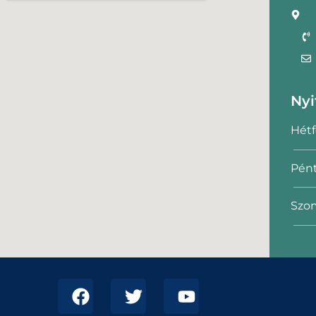
Nyi
Hétf
Pént
Szom