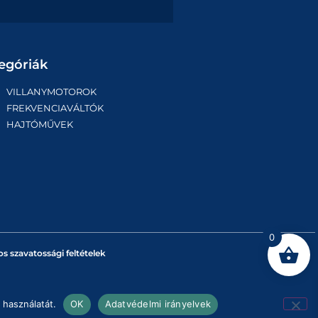
egóriák
VILLANYMOTOROK
FREKVENCIAVÁLTÓK
HAJTÓMŰVEK
0
os szavatossági feltételek
 használatát.
OK
Adatvédelmi irányelvek