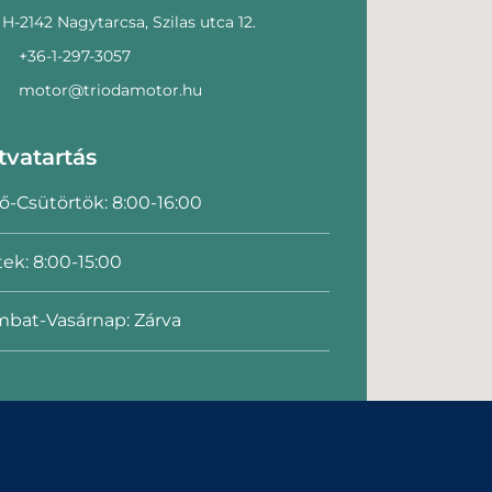
H-2142 Nagytarcsa, Szilas utca 12.
+36-1-297-3057
motor@triodamotor.hu
tvatartás
ő-Csütörtök: 8:00-16:00
ek: 8:00-15:00
bat-Vasárnap: Zárva