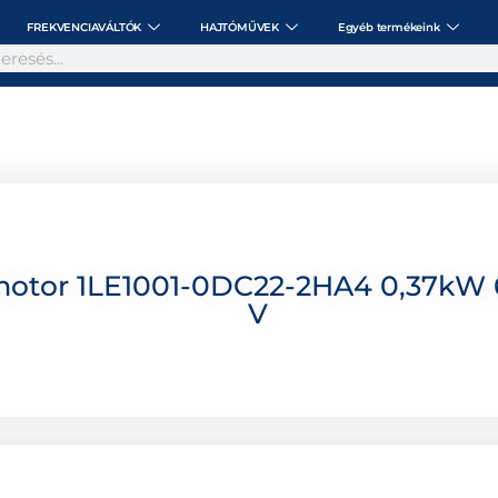
FREKVENCIAVÁLTÓK
HAJTÓMŰVEK
Egyéb termékeink
motor 1LE1001-0DC22-2HA4 0,37kW 6
V