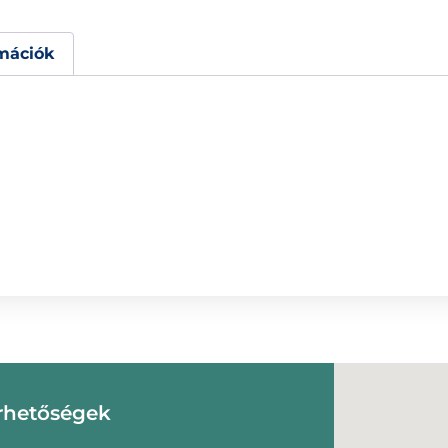
mációk
rhetőségek