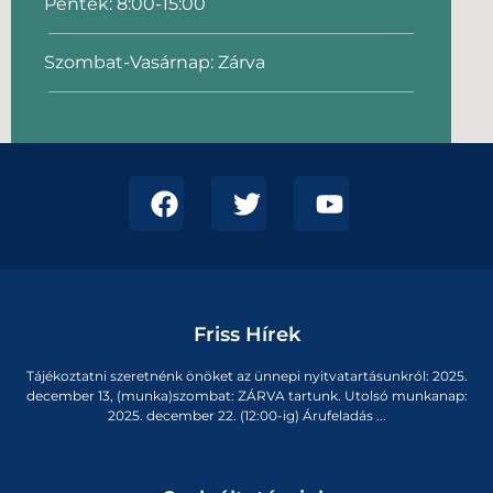
Péntek: 8:00-15:00
Szombat-Vasárnap: Zárva
Friss Hírek
Tájékoztatni szeretnénk önöket az ünnepi nyitvatartásunkról: 2025.
december 13, (munka)szombat: ZÁRVA tartunk. Utolsó munkanap:
2025. december 22. (12:00-ig) Árufeladás ...