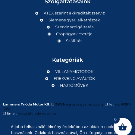
Szolgáltatásaink
ATEX szerint akkreditált szerviz
Siemens gyári alkatrészek
Szerviz szolgáltatás
Csapágyak cseréje
Szállítás
Kategóriák
VILLANYMOTOROK
FREKVENCIAVÁLTÓK
HAJTÓMŰVEK
Lammers Trióda Motor Kft.
❒
2142 Nagytarcsa, Szilas utca 12.
❒ Tel:
+36-1/297-
3057
❒ Email:
motor@triodamotor.hu
0
A jobb felhasználói élmény érdekében az oldalon cookie-kat
Powered by
Digit-Now Kft.
használunk. Oldalunk használatával, Ön elfogadja a cookie-k