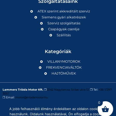
Szolgáltatásaink
ATEX szerint akkreditált szerviz
Siemens gyári alkatrészek
Szerviz szolgáltatás
Csapágyak cseréje
Szállítás
Kategóriák
VILLANYMOTOROK
FREKVENCIAVÁLTÓK
HAJTÓMŰVEK
Lammers Trióda Motor Kft.
❒
2142 Nagytarcsa, Szilas utca 12.
❒ Tel:
+36-1/297-
3057
❒ Email:
motor@triodamotor.hu
0
A jobb felhasználói élmény érdekében az oldalon cookie-kat
Powered by
Digit-Now Kft.
használunk. Oldalunk használatával, Ön elfogadja a cookie-k