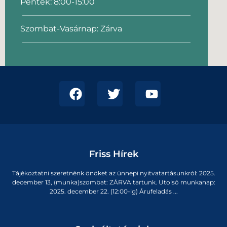
Péntek: 8:00-15:00
Szombat-Vasárnap: Zárva
Friss Hírek
Tájékoztatni szeretnénk önöket az ünnepi nyitvatartásunkról: 2025.
december 13, (munka)szombat: ZÁRVA tartunk. Utolsó munkanap:
2025. december 22. (12:00-ig) Árufeladás ...