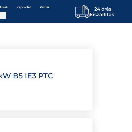
Hírek
Kapcsolat
Karrier
24 órás
kiszállítás
kW B5 IE3 PTC