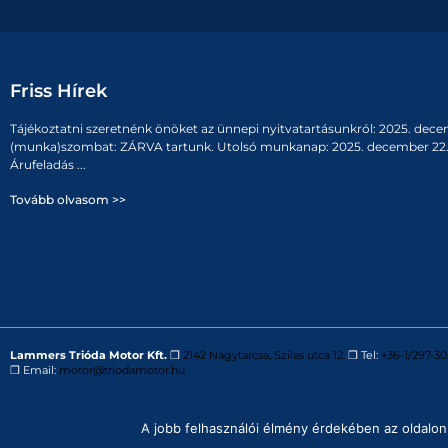
Friss Hírek
Tájékoztatni szeretnénk önöket az ünnepi nyitvatartásunkról: 2025. dece
(munka)szombat: ZÁRVA tartunk. Utolsó munkanap: 2025. december 22. 
Árufeladás ...
Tovább olvasom >>
Lammers Trióda Motor Kft.
❒
2142 Nagytarcsa, Szilas utca 12.
❒ Tel:
+36-1/297-30
❒ Email:
motor@triodamotor.hu
Powered by
Digit-Now Kft.
A jobb felhasználói élmény érdekében az oldalon 