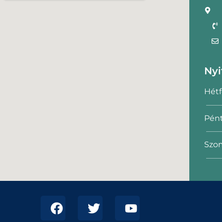
Nyi
Hétf
Pént
Szom