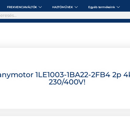
FREKVENCIAVÁLTÓK
HAJTÓMŰVEK
Egyéb termékeink
lanymotor 1LE1003-1BA22-2FB4 2p 4
230/400V!