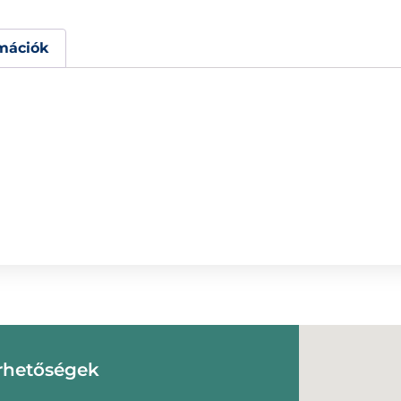
mációk
rhetőségek