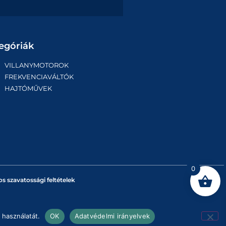
egóriák
VILLANYMOTOROK
FREKVENCIAVÁLTÓK
HAJTÓMŰVEK
0
os szavatossági feltételek
 használatát.
OK
Adatvédelmi irányelvek