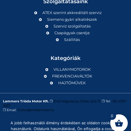
Szolgáltatásaink
ATEX szerint akkreditált szerviz
Siemens gyári alkatrészek
Szerviz szolgáltatás
Csapágyak cseréje
Szállítás
Kategóriák
VILLANYMOTOROK
FREKVENCIAVÁLTÓK
HAJTÓMŰVEK
Lammers Trióda Motor Kft.
❒
2142 Nagytarcsa, Szilas utca 12.
❒ Tel:
+36-1/297-
3057
❒ Email:
motor@triodamotor.hu
0
A jobb felhasználói élmény érdekében az oldalon cookie-kat
Powered by
Digit-Now Kft.
használunk. Oldalunk használatával, Ön elfogadja a cookie-k