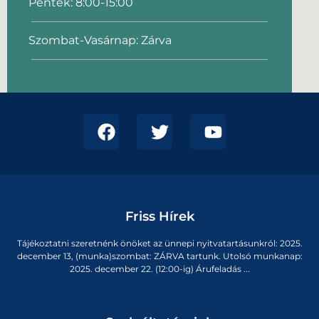
Péntek: 8:00-15:00
Szombat-Vasárnap: Zárva
Friss Hírek
Tájékoztatni szeretnénk önöket az ünnepi nyitvatartásunkról: 2025.
december 13, (munka)szombat: ZÁRVA tartunk. Utolsó munkanap:
2025. december 22. (12:00-ig) Árufeladás ...