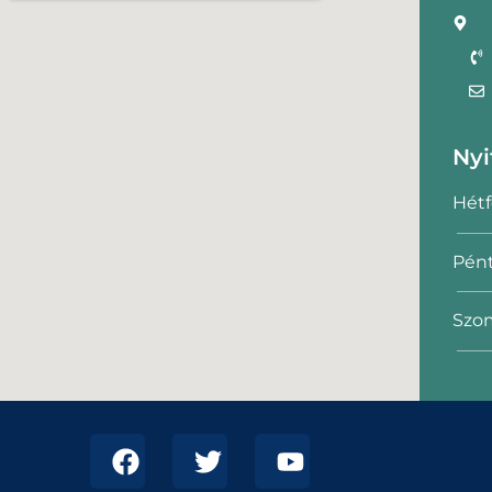
Nyi
Hétf
Pént
Szom