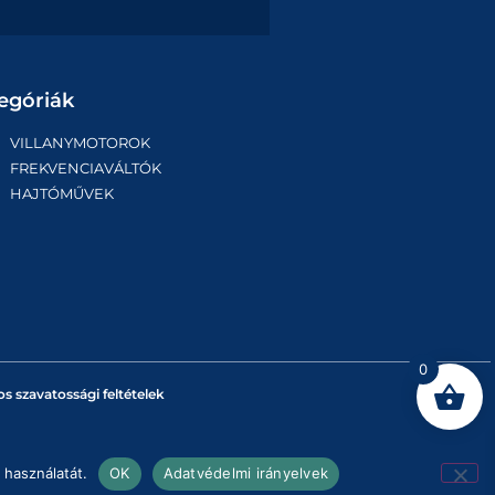
egóriák
VILLANYMOTOROK
FREKVENCIAVÁLTÓK
HAJTÓMŰVEK
0
os szavatossági feltételek
 használatát.
OK
Adatvédelmi irányelvek