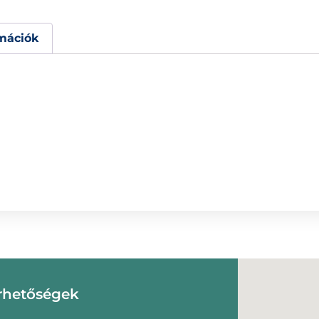
mációk
rhetőségek