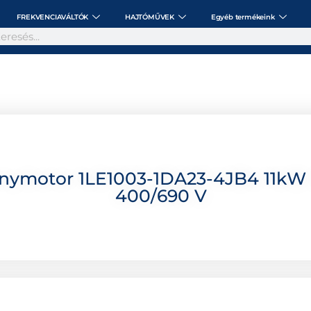
FREKVENCIAVÁLTÓK
HAJTÓMŰVEK
Egyéb termékeink
anymotor 1LE1003-1DA23-4JB4 11kW 
400/690 V