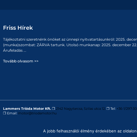
Friss Hírek
Tájékoztatni szeretnénk önöket az ünnepi nyitvatartásunkról: 2025. dece
(munka)szombat: ZÁRVA tartunk. Utolsó munkanap: 2025. december 22. 
Árufeladás ...
Tovább olvasom >>
Lammers Trióda Motor Kft.
❒
2142 Nagytarcsa, Szilas utca 12.
❒ Tel:
+36-1/297-30
❒ Email:
motor@triodamotor.hu
Powered by
Digit-Now Kft.
A jobb felhasználói élmény érdekében az oldalon 