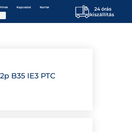
Hírek
Kapcsolat
Karrier
24 órás
kiszállítás
2p B35 IE3 PTC