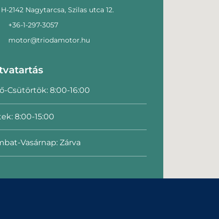
H-2142 Nagytarcsa, Szilas utca 12.
+36-1-297-3057
motor@triodamotor.hu
tvatartás
ő-Csütörtök: 8:00-16:00
ek: 8:00-15:00
bat-Vasárnap: Zárva