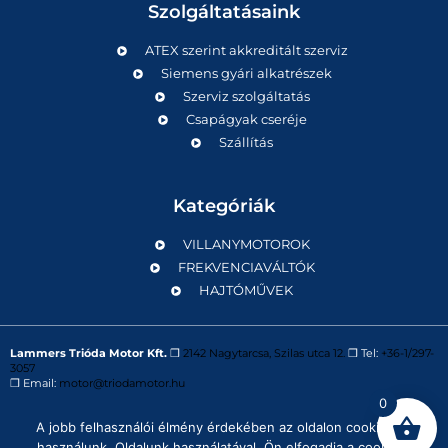
Szolgáltatásaink
ATEX szerint akkreditált szerviz
Siemens gyári alkatrészek
Szerviz szolgáltatás
Csapágyak cseréje
Szállítás
Kategóriák
VILLANYMOTOROK
FREKVENCIAVÁLTÓK
HAJTÓMŰVEK
Lammers Trióda Motor Kft.
❒
2142 Nagytarcsa, Szilas utca 12.
❒ Tel:
+36-1/297-
3057
❒ Email:
motor@triodamotor.hu
0
A jobb felhasználói élmény érdekében az oldalon cookie-kat
Powered by
Digit-Now Kft.
használunk. Oldalunk használatával, Ön elfogadja a cookie-k