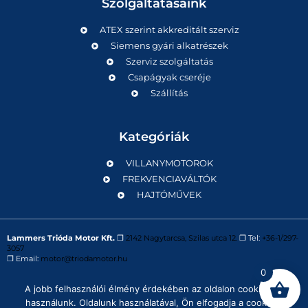
Szolgáltatásaink
ATEX szerint akkreditált szerviz
Siemens gyári alkatrészek
Szerviz szolgáltatás
Csapágyak cseréje
Szállítás
Kategóriák
VILLANYMOTOROK
FREKVENCIAVÁLTÓK
HAJTÓMŰVEK
Lammers Trióda Motor Kft.
❒
2142 Nagytarcsa, Szilas utca 12.
❒ Tel:
+36-1/297-
3057
❒ Email:
motor@triodamotor.hu
0
A jobb felhasználói élmény érdekében az oldalon cookie-kat
Powered by
Digit-Now Kft.
használunk. Oldalunk használatával, Ön elfogadja a cookie-k