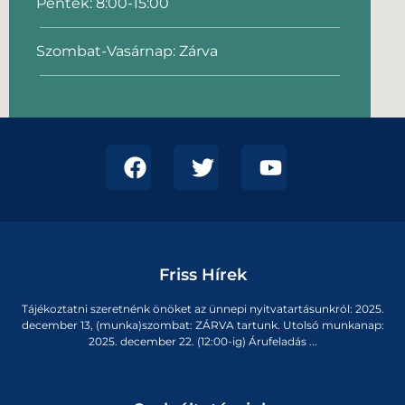
Péntek: 8:00-15:00
Szombat-Vasárnap: Zárva
Friss Hírek
Tájékoztatni szeretnénk önöket az ünnepi nyitvatartásunkról: 2025.
december 13, (munka)szombat: ZÁRVA tartunk. Utolsó munkanap:
2025. december 22. (12:00-ig) Árufeladás ...