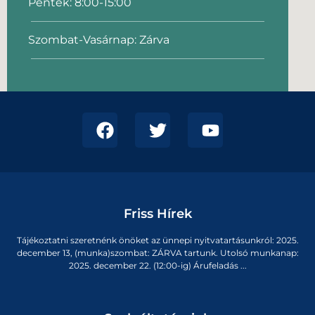
Péntek: 8:00-15:00
Szombat-Vasárnap: Zárva
Friss Hírek
Tájékoztatni szeretnénk önöket az ünnepi nyitvatartásunkról: 2025.
december 13, (munka)szombat: ZÁRVA tartunk. Utolsó munkanap:
2025. december 22. (12:00-ig) Árufeladás ...