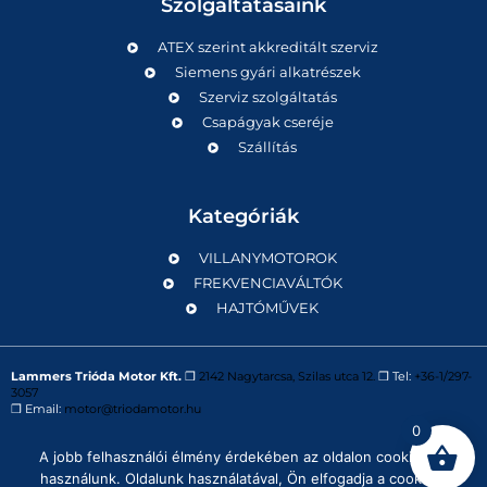
Szolgáltatásaink
ATEX szerint akkreditált szerviz
Siemens gyári alkatrészek
Szerviz szolgáltatás
Csapágyak cseréje
Szállítás
Kategóriák
VILLANYMOTOROK
FREKVENCIAVÁLTÓK
HAJTÓMŰVEK
Lammers Trióda Motor Kft.
❒
2142 Nagytarcsa, Szilas utca 12.
❒ Tel:
+36-1/297-
3057
❒ Email:
motor@triodamotor.hu
0
A jobb felhasználói élmény érdekében az oldalon cookie-kat
Powered by
Digit-Now Kft.
használunk. Oldalunk használatával, Ön elfogadja a cookie-k