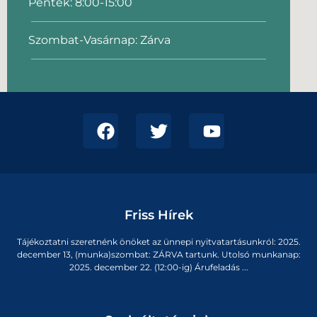
Péntek: 8:00-15:00
Szombat-Vasárnap: Zárva
Friss Hírek
Tájékoztatni szeretnénk önöket az ünnepi nyitvatartásunkról: 2025.
december 13, (munka)szombat: ZÁRVA tartunk. Utolsó munkanap:
2025. december 22. (12:00-ig) Árufeladás ...