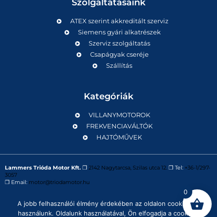
Szolgáltatásaink
ATEX szerint akkreditált szerviz
Siemens gyári alkatrészek
Szerviz szolgáltatás
Csapágyak cseréje
Szállítás
Kategóriák
VILLANYMOTOROK
FREKVENCIAVÁLTÓK
HAJTÓMŰVEK
Lammers Trióda Motor Kft.
❒
2142 Nagytarcsa, Szilas utca 12.
❒ Tel:
+36-1/297-
3057
❒ Email:
motor@triodamotor.hu
0
A jobb felhasználói élmény érdekében az oldalon cookie-kat
Powered by
Digit-Now Kft.
használunk. Oldalunk használatával, Ön elfogadja a cookie-k