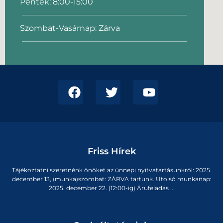
Péntek: 8:00-15:00
Szombat-Vasárnap: Zárva
Friss Hírek
Tájékoztatni szeretnénk önöket az ünnepi nyitvatartásunkról: 2025.
december 13, (munka)szombat: ZÁRVA tartunk. Utolsó munkanap:
2025. december 22. (12:00-ig) Árufeladás ...