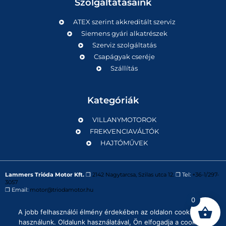
Szolgáltatásaink
ATEX szerint akkreditált szerviz
Siemens gyári alkatrészek
Szerviz szolgáltatás
Csapágyak cseréje
Szállítás
Kategóriák
VILLANYMOTOROK
FREKVENCIAVÁLTÓK
HAJTÓMŰVEK
Lammers Trióda Motor Kft.
❒
2142 Nagytarcsa, Szilas utca 12.
❒ Tel:
+36-1/297-
3057
❒ Email:
motor@triodamotor.hu
0
A jobb felhasználói élmény érdekében az oldalon cookie-kat
Powered by
Digit-Now Kft.
használunk. Oldalunk használatával, Ön elfogadja a cookie-k