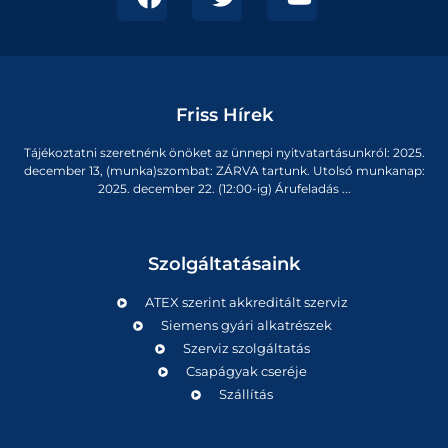
Friss Hírek
Tájékoztatni szeretnénk önöket az ünnepi nyitvatartásunkról: 2025.
december 13, (munka)szombat: ZÁRVA tartunk. Utolsó munkanap:
2025. december 22. (12:00-ig) Árufeladás ...
Szolgáltatásaink
ATEX szerint akkreditált szerviz
Siemens gyári alkatrészek
Szerviz szolgáltatás
Csapágyak cseréje
Szállítás