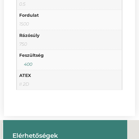
0.5
Fordulat
1500
Rázósúly
750
Feszültség
400
ATEX
II 2D
Elérhetőségek