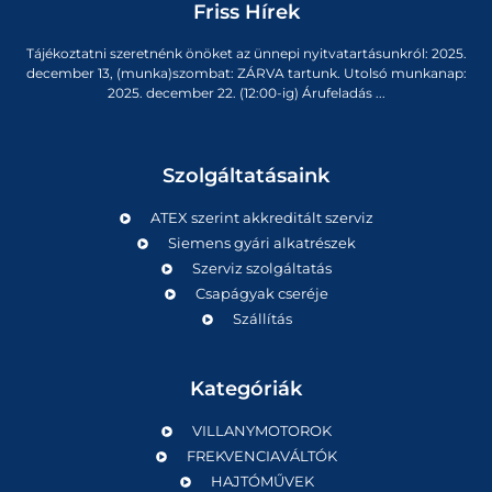
Friss Hírek
Tájékoztatni szeretnénk önöket az ünnepi nyitvatartásunkról: 2025.
december 13, (munka)szombat: ZÁRVA tartunk. Utolsó munkanap:
2025. december 22. (12:00-ig) Árufeladás ...
Szolgáltatásaink
ATEX szerint akkreditált szerviz
Siemens gyári alkatrészek
Szerviz szolgáltatás
Csapágyak cseréje
Szállítás
Kategóriák
VILLANYMOTOROK
FREKVENCIAVÁLTÓK
HAJTÓMŰVEK