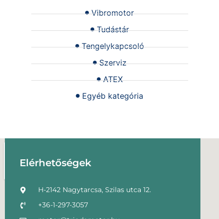
Vibromotor
Tudástár
Tengelykapcsoló
Szerviz
ATEX
Egyéb kategória
Elérhetőségek
H-2142 Nagytarcsa, Szilas utca 12.
+36-1-297-3057