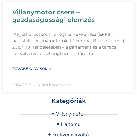
Villanymotor csere –
gazdaságossági elemzés
Megéri-e lecserélni a régi IE1 (EFF2); IE2 (EFF1)
hatásfokú villanymotorokat? Európai Bizottság (EU)
2019/1781 rendeletében – a parlament és a tanács
irányelveivel összhangban – határozta
TOVÁBB OLVASOM »
2024.07.17.
Nincs hozzászólás
Kategóriák
Villanymotor
Hajtómű
Frekvenciaváltó