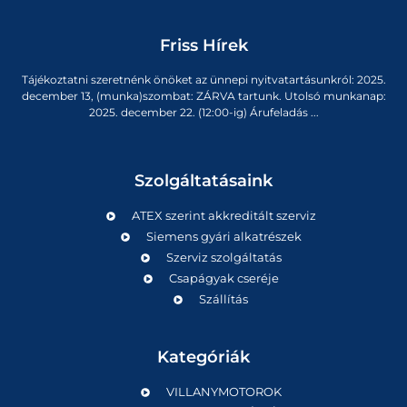
Friss Hírek
Tájékoztatni szeretnénk önöket az ünnepi nyitvatartásunkról: 2025.
december 13, (munka)szombat: ZÁRVA tartunk. Utolsó munkanap:
2025. december 22. (12:00-ig) Árufeladás ...
Szolgáltatásaink
ATEX szerint akkreditált szerviz
Siemens gyári alkatrészek
Szerviz szolgáltatás
Csapágyak cseréje
Szállítás
Kategóriák
VILLANYMOTOROK