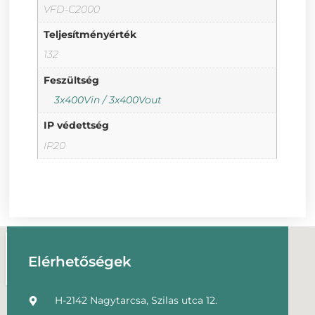
VFD-C2000
Teljesítményérték
132
Feszültség
3x400Vin / 3x400Vout
IP védettség
IP20
Elérhetőségek
H-2142 Nagytarcsa, Szilas utca 12.